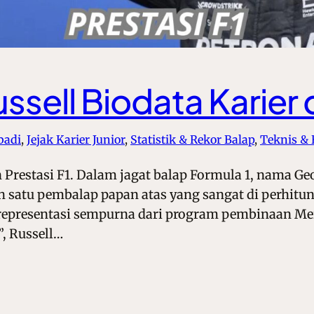
ssell Biodata Karier 
badi
, 
Jejak Karier Junior
, 
Statistik & Rekor Balap
, 
Teknis &
n Prestasi F1. Dalam jagat balap Formula 1, nama Ge
ah satu pembalap papan atas yang sangat di perhi
representasi sempurna dari program pembinaan Me
, Russell…