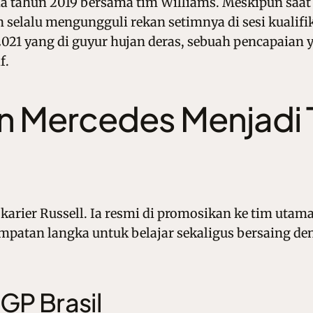
da tahun 2019 bersama tim Williams. Meskipun saat
 selalu mengungguli rekan setimnya di sesi kualif
a 2021 yang di guyur hujan deras, sebuah pencapai
f.
 Mercedes Menjadi 
 karier Russell. Ia resmi di promosikan ke tim uta
mpatan langka untuk belajar sekaligus bersaing den
GP Brasil