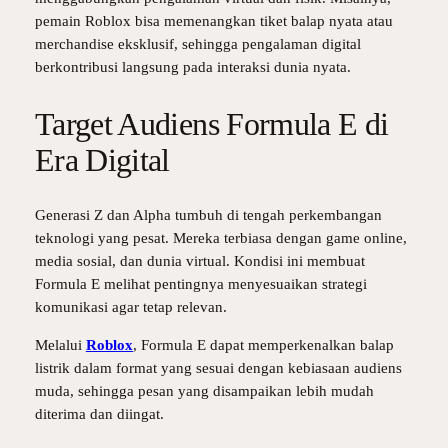
pemain Roblox bisa memenangkan tiket balap nyata atau
merchandise eksklusif, sehingga pengalaman digital
berkontribusi langsung pada interaksi dunia nyata.
Target Audiens Formula E di
Era Digital
Generasi Z dan Alpha tumbuh di tengah perkembangan
teknologi yang pesat. Mereka terbiasa dengan game online,
media sosial, dan dunia virtual. Kondisi ini membuat
Formula E melihat pentingnya menyesuaikan strategi
komunikasi agar tetap relevan.
Melalui
Roblox
, Formula E dapat memperkenalkan balap
listrik dalam format yang sesuai dengan kebiasaan audiens
muda, sehingga pesan yang disampaikan lebih mudah
diterima dan diingat.