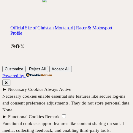
Official Site of Christian Montanari | Racer & Motorsport
Profile
Instagram
Facebook
X
Customize
Reject All
Accept All
Powered by
✖
►
Necessary Cookies
Always Active
Necessary cookies enable essential site features like secure log-ins
and consent preference adjustments. They do not store personal data.
None
►
Functional Cookies
Remark
Functional cookies support features like content sharing on social
media, collecting feedback, and enabling third-party tools.