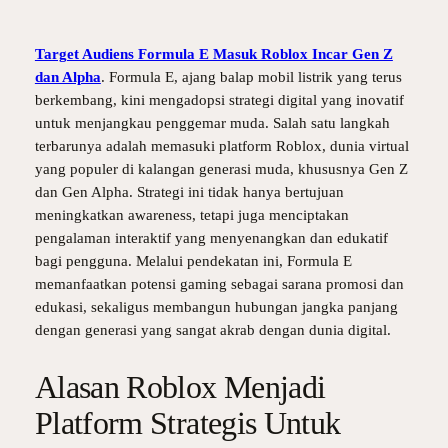
Target Audiens Formula E Masuk Roblox Incar Gen Z
dan Alpha
. Formula E, ajang balap mobil listrik yang terus
berkembang, kini mengadopsi strategi digital yang inovatif
untuk menjangkau penggemar muda. Salah satu langkah
terbarunya adalah memasuki platform Roblox, dunia virtual
yang populer di kalangan generasi muda, khususnya Gen Z
dan Gen Alpha. Strategi ini tidak hanya bertujuan
meningkatkan awareness, tetapi juga menciptakan
pengalaman interaktif yang menyenangkan dan edukatif
bagi pengguna. Melalui pendekatan ini, Formula E
memanfaatkan potensi gaming sebagai sarana promosi dan
edukasi, sekaligus membangun hubungan jangka panjang
dengan generasi yang sangat akrab dengan dunia digital.
Alasan Roblox Menjadi
Platform Strategis Untuk