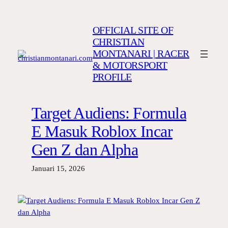
Lewati
ke
OFFICIAL SITE OF
konten
CHRISTIAN
MONTANARI | RACER
& MOTORSPORT
PROFILE
Target Audiens: Formula
E Masuk Roblox Incar
Gen Z dan Alpha
Januari 15, 2026