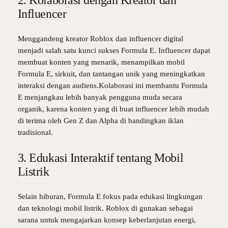
2. Kolaborasi dengan Kreator dan
Influencer
Menggandeng kreator Roblox dan influencer digital
menjadi salah satu kunci sukses Formula E. Influencer dapat
membuat konten yang menarik, menampilkan mobil
Formula E, sirkuit, dan tantangan unik yang meningkatkan
interaksi dengan audiens.Kolaborasi ini membantu Formula
E menjangkau lebih banyak pengguna muda secara
organik, karena konten yang di buat influencer lebih mudah
di terima oleh Gen Z dan Alpha di bandingkan iklan
tradisional.
3. Edukasi Interaktif tentang Mobil
Listrik
Selain hiburan, Formula E fokus pada edukasi lingkungan
dan teknologi mobil listrik. Roblox di gunakan sebagai
sarana untuk mengajarkan konsep keberlanjutan energi,