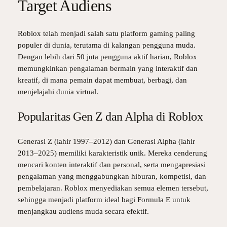
Target Audiens
Roblox telah menjadi salah satu platform gaming paling
populer di dunia, terutama di kalangan pengguna muda.
Dengan lebih dari 50 juta pengguna aktif harian, Roblox
memungkinkan pengalaman bermain yang interaktif dan
kreatif, di mana pemain dapat membuat, berbagi, dan
menjelajahi dunia virtual.
Popularitas Gen Z dan Alpha di Roblox
Generasi Z (lahir 1997–2012) dan Generasi Alpha (lahir
2013–2025) memiliki karakteristik unik. Mereka cenderung
mencari konten interaktif dan personal, serta mengapresiasi
pengalaman yang menggabungkan hiburan, kompetisi, dan
pembelajaran. Roblox menyediakan semua elemen tersebut,
sehingga menjadi platform ideal bagi Formula E untuk
menjangkau audiens muda secara efektif.