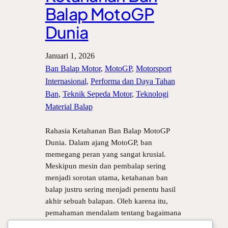
Balap MotoGP
Dunia
Januari 1, 2026
Ban Balap Motor
, 
MotoGP
, 
Motorsport
Internasional
, 
Performa dan Daya Tahan
Ban
, 
Teknik Sepeda Motor
, 
Teknologi
Material Balap
Rahasia Ketahanan Ban Balap MotoGP
Dunia. Dalam ajang MotoGP, ban
memegang peran yang sangat krusial.
Meskipun mesin dan pembalap sering
menjadi sorotan utama, ketahanan ban
balap justru sering menjadi penentu hasil
akhir sebuah balapan. Oleh karena itu,
pemahaman mendalam tentang bagaimana
ban mampu bertahan dalam kondisi