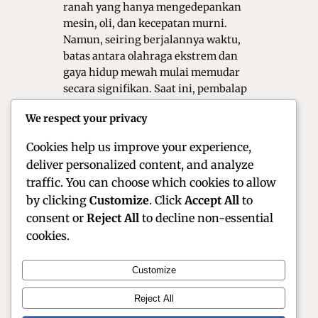
ranah yang hanya mengedepankan
mesin, oli, dan kecepatan murni.
Namun, seiring berjalannya waktu,
batas antara olahraga ekstrem dan
gaya hidup mewah mulai memudar
secara signifikan. Saat ini, pembalap
tidak hanya di kenal karena kelihaian
We respect your privacy
mereka melibas tikungan tajam,
tetapi juga…
Cookies help us improve your experience,
deliver personalized content, and analyze
traffic. You can choose which cookies to allow
by clicking
Customize
. Click
Accept All
to
consent or
Reject All
to decline non-essential
cookies.
Customize
Official Site of Christian Montanari | Racer &
Reject All
Motorsport Profile