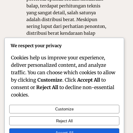
balap, terdapat perhitungan teknis
yang sangat detail, salah satunya
adalah distribusi berat. Meskipun
sering luput dari perhatian penonton,
distribusi berat kendaraan balap
memegang peran krusial dalam
We respect your privacy
menentukan stabilitas, kontrol, dan
efisiensi saat melaju di…
Cookies help us improve your experience,
deliver personalized content, and analyze
traffic. You can choose which cookies to allow
by clicking
Customize
. Click
Accept All
to
consent or
Reject All
to decline non-essential
cookies.
Customize
Official Site of Christian Montanari | Racer &
Reject All
Motorsport Profile
Accept All