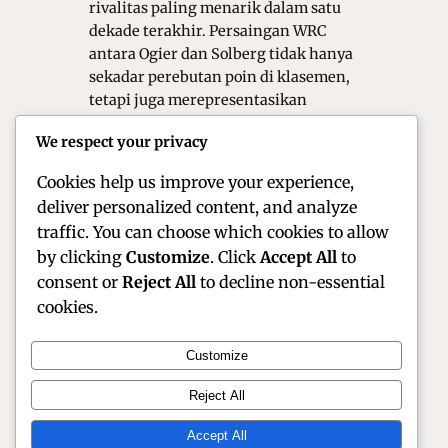
rivalitas paling menarik dalam satu
dekade terakhir. Persaingan WRC
antara Ogier dan Solberg tidak hanya
sekadar perebutan poin di klasemen,
tetapi juga merepresentasikan
bentrokan filosofi antara pengalaman
We respect your privacy
matang dan keberanian muda yang
tanpa batas. Kejutan…
Cookies help us improve your experience,
deliver personalized content, and analyze
traffic. You can choose which cookies to allow
by clicking
Customize
. Click
Accept All
to
consent or
Reject All
to decline non-essential
cookies.
Customize
Official Site of Christian Montanari | Racer &
Reject All
Motorsport Profile
Accept All