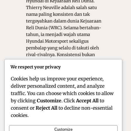
Hyundai di Kejuaraan Reli Dunia.
Thierry Neuville adalah salah satu
nama paling konsisten dan tak
tergoyahkan dalam dunia Kejuaraan
Reli Dunia (WRC). Selama bertahun-
tahun, ia menjadi wajah utama
Hyundai Motorsport sekaligus
pembalap yang selalu di takuti oleh
rival-rivalnya. Konsistensi bukan
hanya soal podium—tetapi juga soal
We respect your privacy
daya tahan mental, strategi balapan,
dan…
Cookies help us improve your experience,
deliver personalized content, and analyze
traffic. You can choose which cookies to allow
by clicking
Customize
. Click
Accept All
to
consent or
Reject All
to decline non-essential
cookies.
Customize