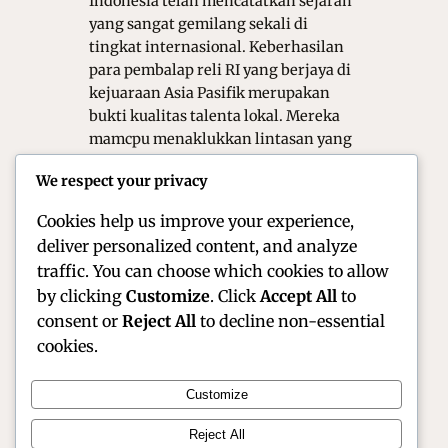
Indonesia telah mencatatkan sejarah
yang sangat gemilang sekali di
tingkat internasional. Keberhasilan
para pembalap reli RI yang berjaya di
kejuaraan Asia Pasifik merupakan
bukti kualitas talenta lokal. Mereka
mamcpu menaklukkan lintasan yang
sangat ekstrem dan juga sangat
We respect your privacy
menantang di berbagai negara
tetangga tersebut. Prestasi…
Cookies help us improve your experience,
deliver personalized content, and analyze
traffic. You can choose which cookies to allow
by clicking
Customize
. Click
Accept All
to
consent or
Reject All
to decline non-essential
cookies.
Customize
Official Site of Christian Montanari | Racer &
Reject All