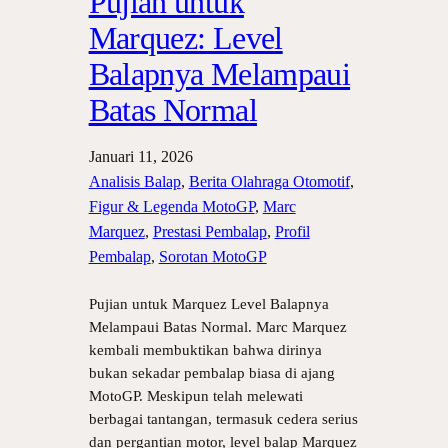
Pujian untuk
Marquez: Level
Balapnya Melampaui
Batas Normal
Januari 11, 2026
Analisis Balap
, 
Berita Olahraga Otomotif
, 
Figur & Legenda MotoGP
, 
Marc
Marquez
, 
Prestasi Pembalap
, 
Profil
Pembalap
, 
Sorotan MotoGP
Pujian untuk Marquez Level Balapnya
Melampaui Batas Normal. Marc Marquez
kembali membuktikan bahwa dirinya
bukan sekadar pembalap biasa di ajang
MotoGP. Meskipun telah melewati
berbagai tantangan, termasuk cedera serius
dan pergantian motor, level balap Marquez