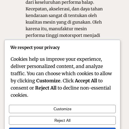
dari keseluruhan performa balap.
Kecepatan, akselerasi, dan daya tahan
kendaraan sangat di tentukan oleh
kualitas mesin yang di gunakan. Oleh
karena itu, manufaktur mesin
performa tinggi motorsport menjadi
proses yang sangat kompleks, presisi,
We respect your privacy
dan berbasis teknologi tinggi. Tidak
hanya…
Cookies help us improve your experience,
deliver personalized content, and analyze
traffic. You can choose which cookies to allow
by clicking
Customize
. Click
Accept All
to
consent or
Reject All
to decline non-essential
cookies.
Customize
Official Site of Christian Montanari | Racer &
Reject All
Motorsport Profile