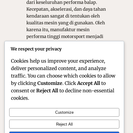
dari keseluruhan performa balap.
Kecepatan, akselerasi, dan daya tahan
kendaraan sangat di tentukan oleh
kualitas mesin yang di gunakan. Oleh
karena itu, manufaktur mesin
performa tinggi motorsport menjadi
proses yang sangat kompleks, presisi,
We respect your privacy
dan berbasis teknologi tinggi. Tidak
hanya…
Cookies help us improve your experience,
deliver personalized content, and analyze
traffic. You can choose which cookies to allow
by clicking
Customize
. Click
Accept All
to
consent or
Reject All
to decline non-essential
cookies.
Customize
Official Site of Christian Montanari | Racer &
Reject All
Motorsport Profile