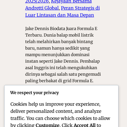
2025/2026
, 
Kejayaan Bersama
Andretti Global
, 
Peran Strategis di
Luar Lintasan dan Masa Depan
Jake Dennis Biodata Juara Formula E
Terbaru. Dunia balap mobil listrik
telah melahirkan banyak bintang
baru, namun hanya sedikit yang
mampu menunjukkan dominasi
instan seperti Jake Dennis. Pembalap
asal Inggris ini telah mengukuhkan
dirinya sebagai salah satu pengemudi
paling berbakat di grid Formula E.
Dengan gaya balap yang tenang
We respect your privacy
namun agresif saat di butuhkan,
Dennis…
Cookies help us improve your experience,
deliver personalized content, and analyze
traffic. You can choose which cookies to allow
by clicking
Customize
. Click
Accept All
to