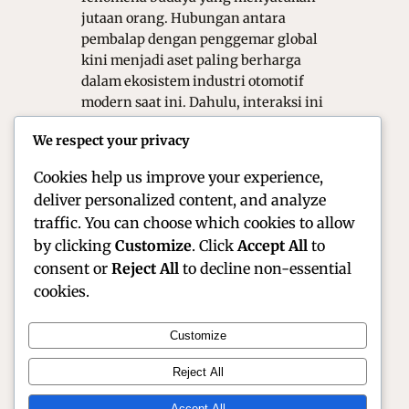
jutaan orang. Hubungan antara
pembalap dengan penggemar global
kini menjadi aset paling berharga
dalam ekosistem industri otomotif
modern saat ini. Dahulu, interaksi ini
bersifat satu arah melalui layar
We respect your privacy
televisi atau tribun penonton yang
jaraknya sangat…
Cookies help us improve your experience,
deliver personalized content, and analyze
traffic. You can choose which cookies to allow
by clicking
Customize
. Click
Accept All
to
consent or
Reject All
to decline non-essential
cookies.
Customize
Official Site of Christian Montanari | Racer &
Reject All
Motorsport Profile
Accept All