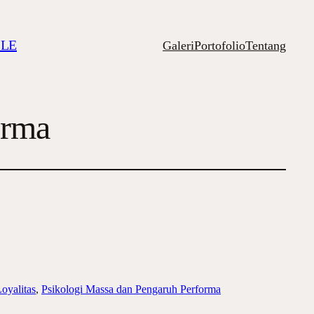
ILE
Galeri
Portofolio
Tentang
orma
oyalitas
, 
Psikologi Massa dan Pengaruh Performa