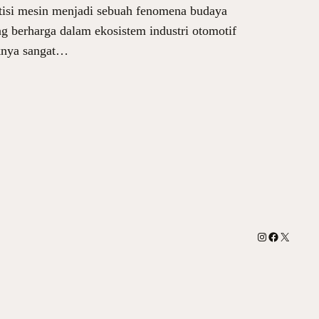
etisi mesin menjadi sebuah fenomena budaya
g berharga dalam ekosistem industri otomotif
raknya sangat…
Instagram
Facebook
X