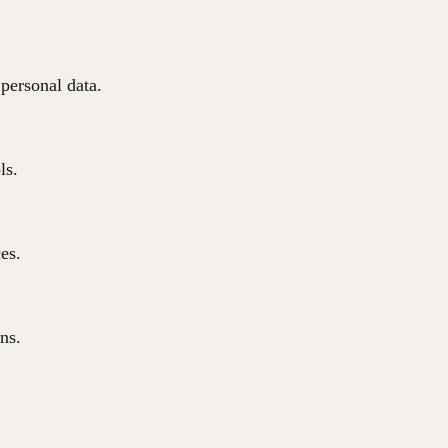
 personal data.
ls.
ces.
ns.