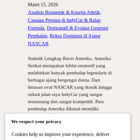
Maret 15, 2026
Analisis Biometrik & Kinerja Atletik
, 
Capaian Prestasi di IndyCar & Balap
Formula
, 
Demografi & Evolusi Generasi
Pembalap
, 
Rekor Dominasi di Ajang
NASCAR
Statistik Lengkap Racer Amerika. Amerika
Serikat merupakan kiblat otomotif yang
melahirkan banyak pembalap legendaris di
berbagai ajang bergengsi dunia. Dari
lintasan oval NASCAR yang ikonik hingga
sirkuit jalan raya IndyCar yang sangat
menantang dan sangat kompetitif. Para
pembalap Amerika dikenal memiliki
karakteristik mengemudi yang sangat
We respect your privacy
agresif namun tetap sangat terukur di
lintasan. Artikel ini menyajikan…
Cookies help us improve your experience, deliver