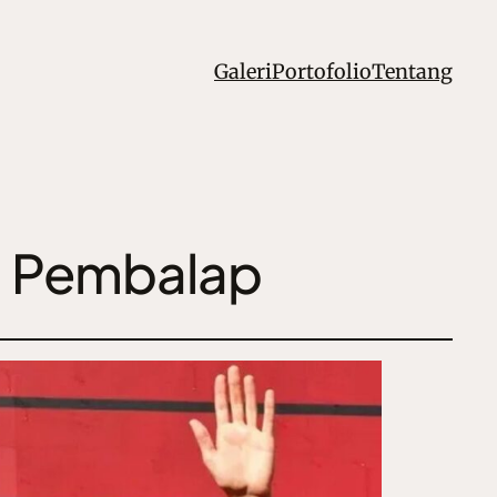
Galeri
Portofolio
Tentang
i Pembalap