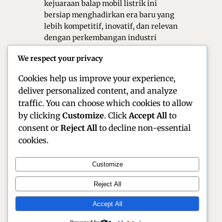
kejuaraan balap mobil listrik ini
bersiap menghadirkan era baru yang
lebih kompetitif, inovatif, dan relevan
dengan perkembangan industri
otomotif global. Di tengah perubahan
We respect your privacy
tersebut, pembalap senior sekaligus
dua…
Cookies help us improve your experience,
deliver personalized content, and analyze
traffic. You can choose which cookies to allow
by clicking
Customize
. Click
Accept All
to
consent or
Reject All
to decline non-essential
cookies.
Customize
Official Site of Christian Montanari | Racer &
Reject All
Motorsport Profile
Accept All
Instagram
Facebook
X