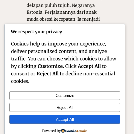
delapan puluh tujuh. Negaranya
Estonia. Perjalanannya dari anak
muda obsesi kecepatan. Ia menjadi
juara dunia reli kisah bakat luar biasa.
We respect your privacy
Tänak berhasil mengubah wajah
kompetisi…
Cookies help us improve your experience,
deliver personalized content, and analyze
traffic. You can choose which cookies to allow
by clicking
Customize
. Click
Accept All
to
consent or
Reject All
to decline non-essential
cookies.
Customize
Official Site of Christian Montanari | Racer &
Reject All
Motorsport Profile
Accept All
Instagram
Facebook
X
Powered by