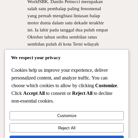
WorldSBK. Danilo Petrucci merupakan
salah satu pembalap paling fenomenal
yang pernah menghiasi lintasan balap
motor dunia dalam satu dekade terakhir
ini. Ia lahir pada tanggal dua puluh empat
Oktober tahun seribu sembilan ratus
sembilan puluh di kota Terni wilayah
Italia. Kariernya sangat unik karena ia
We respect your privacy
telah mencicipi berbagai ajang balap…
Cookies help us improve your experience, deliver
personalized content, and analyze traffic. You can
choose which cookies to allow by clicking
Customize
.
Click
Accept All
to consent or
Reject All
to decline
non-essential cookies.
Customize
Reject All
Official Site of Christian Montanari | Racer & Motorsport
Profile