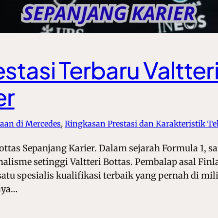
estasi Terbaru Valtter
er
aan di Mercedes
, 
Ringkasan Prestasi dan Karakteristik Te
i Bottas Sepanjang Karier. Dalam sejarah Formula 1
lisme setinggi Valtteri Bottas. Pembalap asal Finla
tu spesialis kualifikasi terbaik yang pernah di mil
nya…