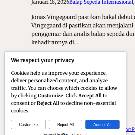
Januari 18, 2026
Balap Sepeda Internasional
,
Jonas Vingegaard pastikan bakal debut d
Vingegaard di pastikan akan menjalani 
penggemar dan analis balap sepeda dun
kehadirannya di…
We respect your privacy
Cookies help us improve your experience,
deliver personalized content, and analyze
traffic. You can choose which cookies to allow
by clicking
Customize
. Click
Accept All
to
consent or
Reject All
to decline non-essential
cookies.
Customize
Reject All
Accept All
Official Site of Christian Montanari | Racer & Motorsport P