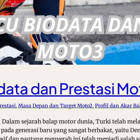
data dan Prestasi M
restasi
, 
Masa Depan dan Target Moto2
, 
Profil dan Akar Ba
 Dalam sejarah balap motor dunia, Turki telah mel
u pada generasi baru yang sangat berbakat, yaitu De
sif dan pantang menyerah ini telah menjadi salah 