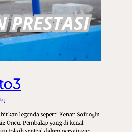
oto3
lap
ahirkan legenda seperti Kenan Sofuoğlu.
niz Öncü. Pembalap yang di kenal
satu tokoh sentral dalam persaingan…