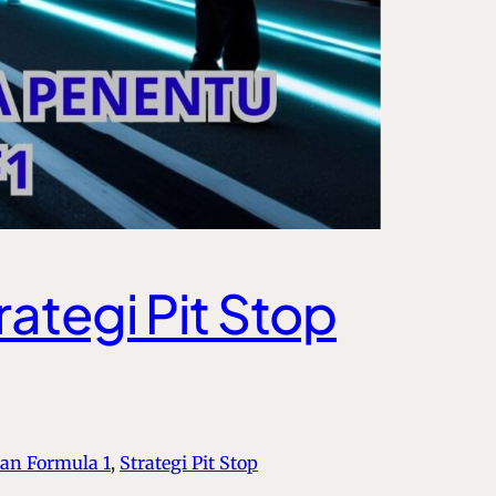
ategi Pit Stop
pan Formula 1
, 
Strategi Pit Stop