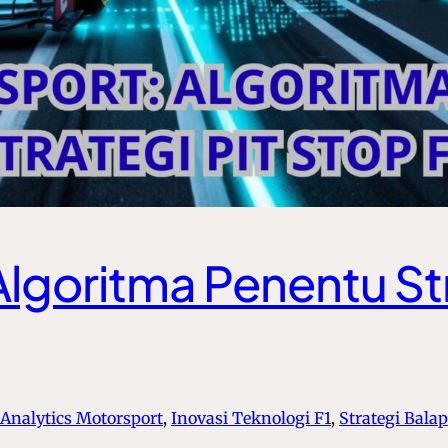
Algoritma Penentu Str
 Analytics Motorsport
, 
Inovasi Teknologi F1
, 
Strategi Bala