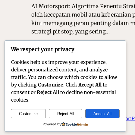
AI Motorsport: Algoritma Penentu Stra
oleh kecepatan mobil atau keberanian p
kini memegang peran penting dalam men
strategi pit stop, yang sering…
We respect your privacy
Cookies help us improve your experience,
deliver personalized content, and analyze
traffic. You can choose which cookies to allow
by clicking
Customize
. Click
Accept All
to
consent or
Reject All
to decline non-essential
cookies.
Customize
Reject All
Accept All
Official Site of Christian Montanari | Racer & Motorsport P
Powered by