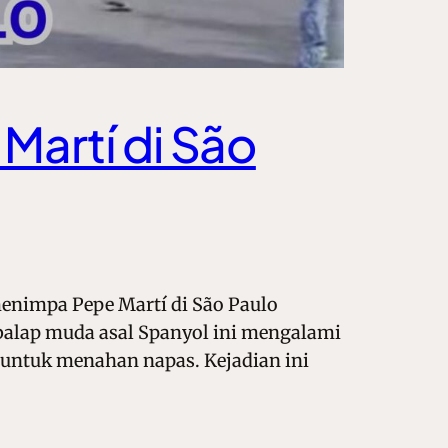
Martí di São
menimpa Pepe Martí di São Paulo
ebalap muda asal Spanyol ini mengalami
 untuk menahan napas. Kejadian ini