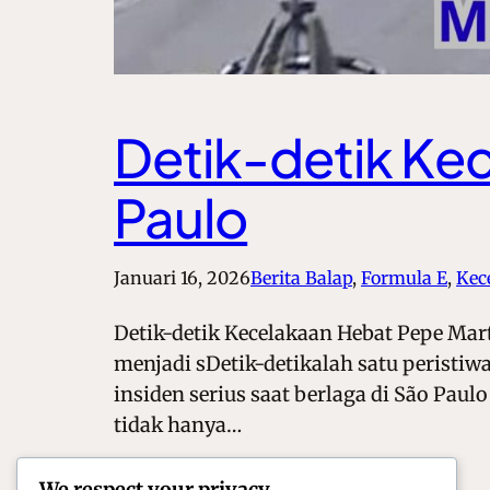
Detik-detik Kec
Paulo
Januari 16, 2026
Berita Balap
, 
Formula E
, 
Kec
Detik-detik Kecelakaan Hebat Pepe Mart
menjadi sDetik-detikalah satu peristi
insiden serius saat berlaga di São Pa
tidak hanya…
We respect your privacy