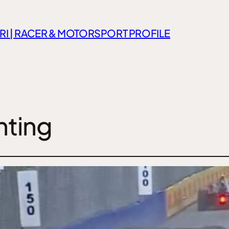
RI | RACER & MOTORSPORT PROFILE
nting