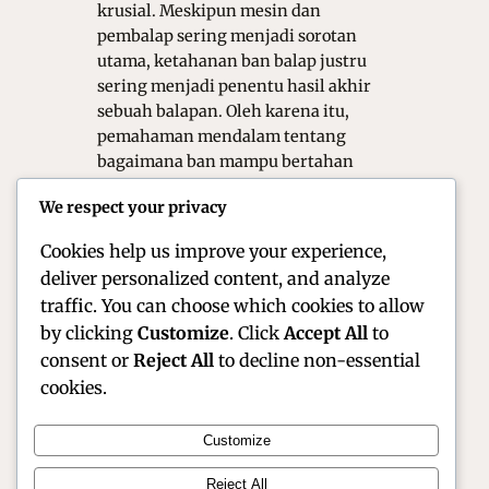
krusial. Meskipun mesin dan
pembalap sering menjadi sorotan
utama, ketahanan ban balap justru
sering menjadi penentu hasil akhir
sebuah balapan. Oleh karena itu,
pemahaman mendalam tentang
bagaimana ban mampu bertahan
dalam kondisi ekstrem menjadi
We respect your privacy
rahasia penting di balik persaingan
MotoGP dunia.…
Cookies help us improve your experience,
deliver personalized content, and analyze
traffic. You can choose which cookies to allow
by clicking
Customize
. Click
Accept All
to
consent or
Reject All
to decline non-essential
cookies.
Customize
Official Site of Christian Montanari | Racer &
Reject All