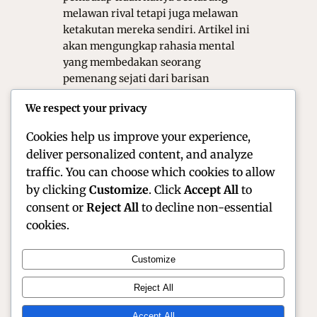
melawan rival tetapi juga melawan
ketakutan mereka sendiri. Artikel ini
akan mengungkap rahasia mental
yang membedakan seorang
pemenang sejati dari barisan
pembalap biasa. Rahasia Fondasi
We respect your privacy
Psikologis dalam Kecepatan Ekstrem
Kekuatan…
Cookies help us improve your experience,
deliver personalized content, and analyze
traffic. You can choose which cookies to allow
by clicking
Customize
. Click
Accept All
to
consent or
Reject All
to decline non-essential
cookies.
Customize
Official Site of Christian Montanari | Racer &
Reject All
Motorsport Profile
Accept All