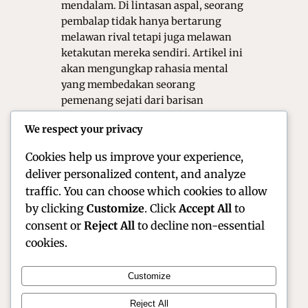
mendalam. Di lintasan aspal, seorang
pembalap tidak hanya bertarung
melawan rival tetapi juga melawan
ketakutan mereka sendiri. Artikel ini
akan mengungkap rahasia mental
yang membedakan seorang
pemenang sejati dari barisan
pembalap biasa. Rahasia Fondasi
We respect your privacy
Psikologis dalam Kecepatan Ekstrem
Kekuatan…
Cookies help us improve your experience,
deliver personalized content, and analyze
traffic. You can choose which cookies to allow
by clicking
Customize
. Click
Accept All
to
consent or
Reject All
to decline non-essential
cookies.
Customize
Official Site of Christian Montanari | Racer &
Reject All