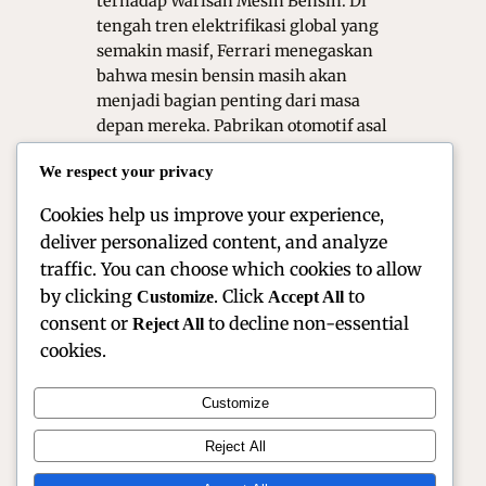
terhadap Warisan Mesin Bensin. Di
tengah tren elektrifikasi global yang
semakin masif, Ferrari menegaskan
bahwa mesin bensin masih akan
menjadi bagian penting dari masa
depan mereka. Pabrikan otomotif asal
Maranello ini di kenal luas sebagai
We respect your privacy
simbol performa tinggi, inovasi
teknik, dan…
Cookies help us improve your experience,
deliver personalized content, and analyze
traffic. You can choose which cookies to allow
by clicking
. Click
to
Customize
Accept All
consent or
to decline non-essential
Reject All
cookies.
Customize
Official Site of Christian Montanari | Racer &
Reject All
Motorsport Profile