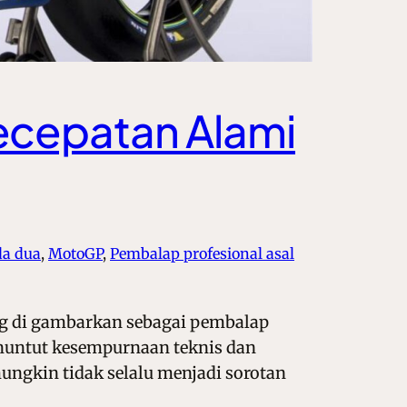
Kecepatan Alami
da dua
, 
MotoGP
, 
Pembalap profesional asal
ing di gambarkan sebagai pembalap
nuntut kesempurnaan teknis dan
ngkin tidak selalu menjadi sorotan