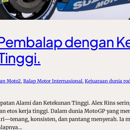
il Pembalap dengan 
Tinggi.
dan Moto2
, 
Balap Motor Internasional
, 
Kejuaraan dunia ro
epatan Alami dan Ketekunan Tinggi. Alex Rins ser
an etos kerja tinggi. Dalam dunia MotoGP yang me
ri—tenang, konsisten, dan pantang menyerah. Ia mu
balapnya…