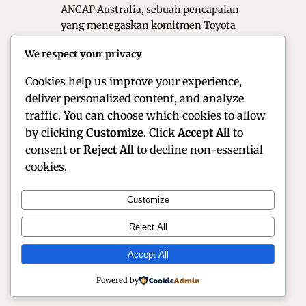
ANCAP Australia, sebuah pencapaian
yang menegaskan komitmen Toyota
terhadap standar keamanan
We respect your privacy
tertinggi. Selama ini Hilux di kenal
sebagai kendaraan tangguh…
Cookies help us improve your experience,
deliver personalized content, and analyze
traffic. You can choose which cookies to allow
by clicking
Customize
. Click
Accept All
to
consent or
Reject All
to decline non-essential
cookies.
Customize
Official Site of Christian Montanari | Racer &
Reject All
Motorsport Profile
Accept All
Instagram
Facebook
X
Powered by