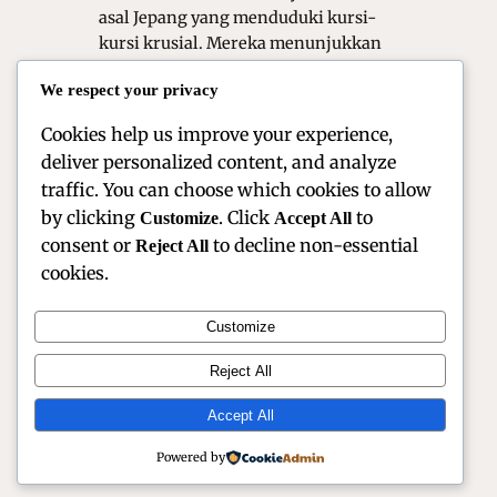
asal Jepang yang menduduki kursi-
kursi krusial. Mereka menunjukkan
performa yang semakin matang di
We respect your privacy
bawah tekanan kompetisi yang
sangat…
Cookies help us improve your experience,
deliver personalized content, and analyze
traffic. You can choose which cookies to allow
by clicking
. Click
to
Customize
Accept All
consent or
to decline non-essential
Reject All
cookies.
Customize
Official Site of Christian Montanari | Racer &
Reject All
Motorsport Profile
Accept All
Instagram
Facebook
X
Powered by