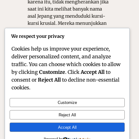
karena itu, tidak mengherankan jika
saat ini kita melihat banyak nama
asal Jepang yang menduduki kursi-
kursi krusial. Mereka menunjukkan
performa yang semakin matang di
We respect your privacy
bawah tekanan kompetisi yang
sangat…
Cookies help us improve your experience,
deliver personalized content, and analyze
traffic. You can choose which cookies to allow
by clicking
Customize
. Click
Accept All
to
consent or
Reject All
to decline non-essential
cookies.
Customize
Official Site of Christian Montanari | Racer &
Reject All
Motorsport Profile
Accept All
Instagram
Facebook
X