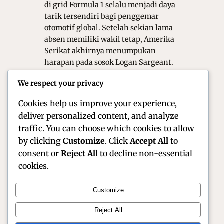
di grid Formula 1 selalu menjadi daya
tarik tersendiri bagi penggemar
otomotif global. Setelah sekian lama
absen memiliki wakil tetap, Amerika
Serikat akhirnya menumpukan
harapan pada sosok Logan Sargeant.
Sebagai pembalap pertama dari
We respect your privacy
Negeri Paman Sam yang mencetak
poin di F1…
Cookies help us improve your experience,
deliver personalized content, and analyze
traffic. You can choose which cookies to allow
by clicking
Customize
. Click
Accept All
to
consent or
Reject All
to decline non-essential
cookies.
Customize
Official Site of Christian Montanari | Racer &
Reject All
Motorsport Profile