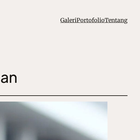
Galeri
Portofolio
Tentang
pan