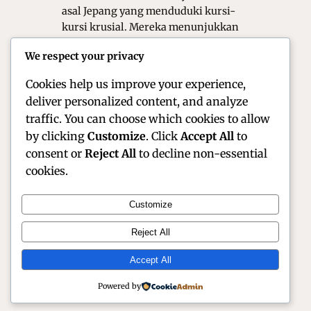
asal Jepang yang menduduki kursi-
kursi krusial. Mereka menunjukkan
performa yang semakin matang di
We respect your privacy
bawah tekanan kompetisi yang
sangat…
Cookies help us improve your experience,
deliver personalized content, and analyze
traffic. You can choose which cookies to allow
by clicking
Customize
. Click
Accept All
to
consent or
Reject All
to decline non-essential
cookies.
Customize
Official Site of Christian Montanari | Racer &
Reject All
Motorsport Profile
Accept All
Instagram
Facebook
X
Powered by