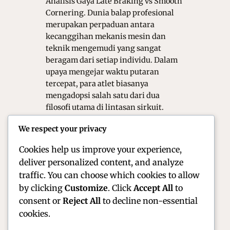
Analisis Gaya Late Braking vs Smooth
Cornering. Dunia balap profesional
merupakan perpaduan antara
kecanggihan mekanis mesin dan
teknik mengemudi yang sangat
beragam dari setiap individu. Dalam
upaya mengejar waktu putaran
tercepat, para atlet biasanya
mengadopsi salah satu dari dua
filosofi utama di lintasan sirkuit.
Perdebatan mengenai efektivitas
We respect your privacy
gaya late braking melawan smooth
cornering telah menjadi…
Cookies help us improve your experience,
deliver personalized content, and analyze
traffic. You can choose which cookies to allow
by clicking
Customize
. Click
Accept All
to
consent or
Reject All
to decline non-essential
cookies.