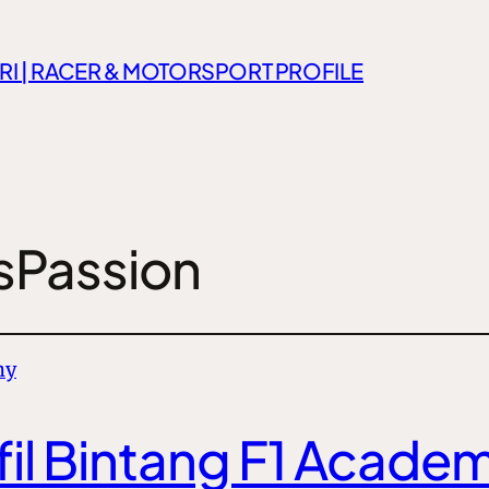
RI | RACER & MOTORSPORT PROFILE
sPassion
ofil Bintang F1 Acade