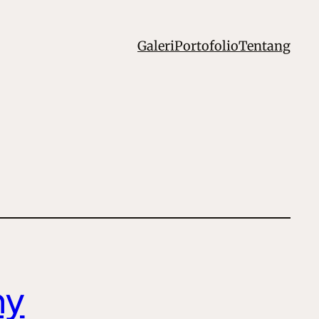
Galeri
Portofolio
Tentang
my