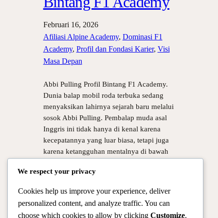
Bintang F1 Academy
Februari 16, 2026
Afiliasi Alpine Academy
, 
Dominasi F1
Academy
, 
Profil dan Fondasi Karier
, 
Visi
Masa Depan
Abbi Pulling Profil Bintang F1 Academy.
Dunia balap mobil roda terbuka sedang
menyaksikan lahirnya sejarah baru melalui
sosok Abbi Pulling. Pembalap muda asal
Inggris ini tidak hanya di kenal karena
kecepatannya yang luar biasa, tetapi juga
karena ketangguhan mentalnya di bawah
tekanan tinggi. Sebagai bagian dari
We respect your privacy
program pengembangan pembalap muda
Alpine (Alpine Academy), Abbi telah…
Cookies help us improve your experience, deliver
personalized content, and analyze traffic. You can
choose which cookies to allow by clicking
Customize
.