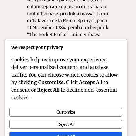
dalam sejarah kejuaraan dunia balap
motor berbasis produksi massal. Lahir
di Talavera de la Reina, Spanyol, pada
21 November 1984, pembalap berjuluk
“The Pocket Rocket” ini membawa
segudang pengalaman dari kelas
We respect your privacy
Grand Prix ke jagat World Superbike
(WorldSBK).…
Cookies help us improve your experience,
deliver personalized content, and analyze
traffic. You can choose which cookies to allow
by clicking
Customize
. Click
Accept All
to
consent or
Reject All
to decline non-essential
cookies.
Customize
Official Site of Christian Montanari | Racer &
Reject All
Motorsport Profile