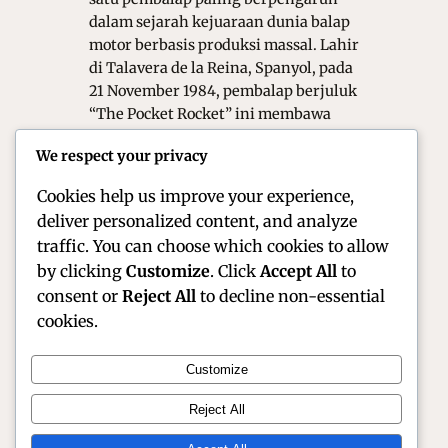
dalam sejarah kejuaraan dunia balap
motor berbasis produksi massal. Lahir
di Talavera de la Reina, Spanyol, pada
21 November 1984, pembalap berjuluk
“The Pocket Rocket” ini membawa
segudang pengalaman dari kelas
We respect your privacy
Grand Prix ke jagat World Superbike
(WorldSBK).…
Cookies help us improve your experience,
deliver personalized content, and analyze
traffic. You can choose which cookies to allow
by clicking
Customize
. Click
Accept All
to
consent or
Reject All
to decline non-essential
cookies.
Customize
Official Site of Christian Montanari | Racer &
Reject All
Motorsport Profile