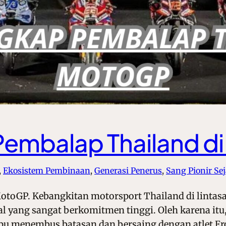
 Pembalap Thailand 
, 
Ekosistem Pembinaan
, 
Generasi Penerus
, 
Sang Pionir Se
otoGP. Kebangkitan motorsport Thailand di lintas
l yang sangat berkomitmen tinggi. Oleh karena itu,
u menembus batasan dan bersaing dengan atlet E