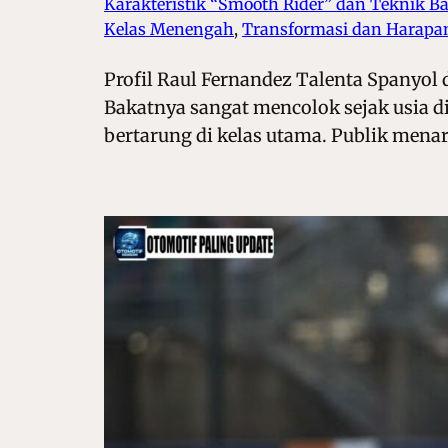
Karakteristik “Smooth Rider” dan Teknik Bal
Kelas Menengah
, 
Transformasi dan Harapan
Profil Raul Fernandez Talenta Spanyol 
Bakatnya sangat mencolok sejak usia d
bertarung di kelas utama. Publik menar