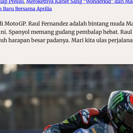
ap Presisi
, 
Meroketnya Karier Sang “Wonderkid” dari Ma
 Baru Bersama Aprilia
di MotoGP. Raul Fernandez adalah bintang muda Mad
ini. Spanyol memang gudang pembalap hebat. Raul ad
uh harapan besar padanya. Mari kita ulas perjalanan