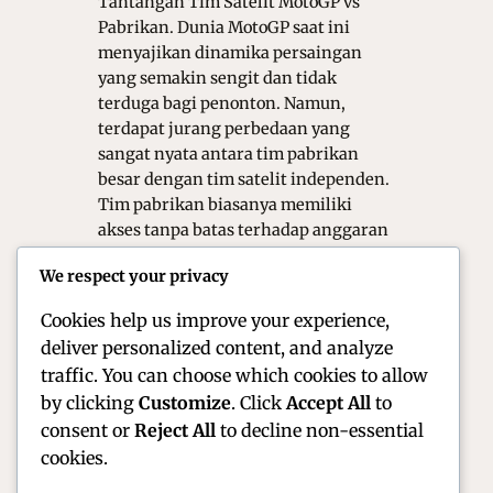
Tantangan Tim Satelit MotoGP vs
Pabrikan. Dunia MotoGP saat ini
menyajikan dinamika persaingan
yang semakin sengit dan tidak
terduga bagi penonton. Namun,
terdapat jurang perbedaan yang
sangat nyata antara tim pabrikan
besar dengan tim satelit independen.
Tim pabrikan biasanya memiliki
akses tanpa batas terhadap anggaran
pengembangan teknologi dan sumber
We respect your privacy
daya manusia terbaik. Sebaliknya, tim
satelit…
Cookies help us improve your experience,
deliver personalized content, and analyze
traffic. You can choose which cookies to allow
by clicking
Customize
. Click
Accept All
to
consent or
Reject All
to decline non-essential
cookies.