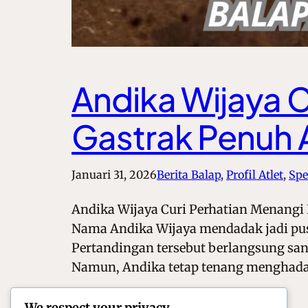
Andika Wijaya C
Gastrak Penuh 
Januari 31, 2026
Berita Balap
, 
Profil Atlet
, 
Spe
Andika Wijaya Curi Perhatian Menangi 
Nama Andika Wijaya mendadak jadi pusa
Pertandingan tersebut berlangsung sanga
Namun, Andika tetap tenang menghad
We respect your privacy