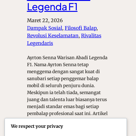
Legenda F1
Maret 22, 2026
Dampak Sosial
, 
Filosofi Balap
, 
Revolusi Keselamatan
, 
Rivalitas
Legendaris
Ayrton Senna Warisan Abadi Legenda
F1. Nama Ayrton Senna tetap
menggema dengan sangat kuat di
sanubari setiap penggemar balap
mobil di seluruh penjuru dunia.
Meskipun ia telah tiada, semangat
juang dan talenta luar biasanya terus
menjadi standar emas bagi setiap
pembalap profesional saat ini. Artikel
ini akan mengulas secara mendalam
We respect your privacy
mengenai perjalanan karier, teknik
balap…