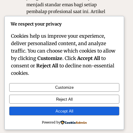
menjadi standar emas bagi setiap
pembalap profesional saat ini. Artikel
ini akan mengulas secara mendalam
We respect your privacy
mengenai perjalanan karier, teknik
balap…
Cookies help us improve your experience,
deliver personalized content, and analyze
traffic. You can choose which cookies to allow
by clicking
Customize
. Click
Accept All
to
consent or
Reject All
to decline non-essential
cookies.
Customize
Official Site of Christian Montanari | Racer &
Reject All
Motorsport Profile
Accept All
Instagram
Facebook
X
Powered by