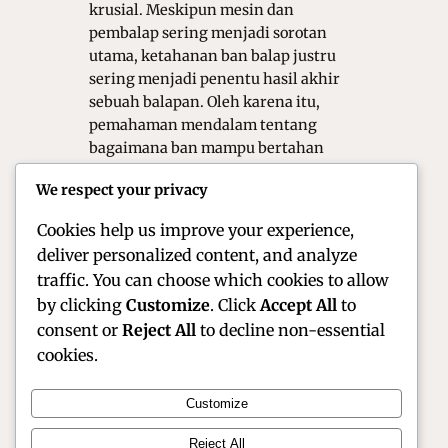
krusial. Meskipun mesin dan
pembalap sering menjadi sorotan
utama, ketahanan ban balap justru
sering menjadi penentu hasil akhir
sebuah balapan. Oleh karena itu,
pemahaman mendalam tentang
bagaimana ban mampu bertahan
dalam kondisi ekstrem menjadi
We respect your privacy
rahasia penting di balik persaingan
MotoGP dunia.…
Cookies help us improve your experience,
deliver personalized content, and analyze
traffic. You can choose which cookies to allow
by clicking
Customize
. Click
Accept All
to
consent or
Reject All
to decline non-essential
cookies.
Customize
Official Site of Christian Montanari | Racer &
Reject All