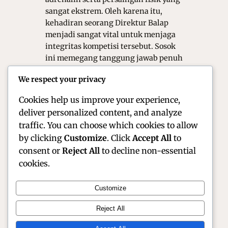
sangat ekstrem. Oleh karena itu,
kehadiran seorang Direktur Balap
menjadi sangat vital untuk menjaga
integritas kompetisi tersebut. Sosok
ini memegang tanggung jawab penuh
atas keselamatan seluruh pembalap
We respect your privacy
dan kru di area sirkuit. Tanpa otoritas
yang tegas,…
Cookies help us improve your experience,
deliver personalized content, and analyze
traffic. You can choose which cookies to allow
by clicking
Customize
. Click
Accept All
to
consent or
Reject All
to decline non-essential
cookies.
Customize
Official Site of Christian Montanari | Racer &
Reject All
Motorsport Profile