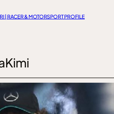
RI | RACER & MOTORSPORT PROFILE
aKimi