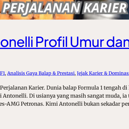
onelli Profil Umur da
 F1
, 
Analisis Gaya Balap & Prestasi
, 
Jejak Karier & Dominasi
 Perjalanan Karier. Dunia balap Formula 1 tengah 
mi Antonelli. Di usianya yang masih sangat muda, ia
es-AMG Petronas. Kimi Antonelli bukan sekadar pe