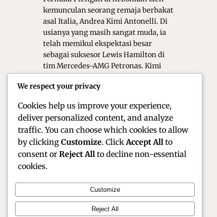
kemunculan seorang remaja berbakat
asal Italia, Andrea Kimi Antonelli. Di
usianya yang masih sangat muda, ia
telah memikul ekspektasi besar
sebagai suksesor Lewis Hamilton di
tim Mercedes-AMG Petronas. Kimi
Antonelli bukan sekadar pembalap
We respect your privacy
biasa; ia adalah fenomena yang
berhasil…
Cookies help us improve your experience,
deliver personalized content, and analyze
traffic. You can choose which cookies to allow
by clicking
Customize
. Click
Accept All
to
consent or
Reject All
to decline non-essential
cookies.
Customize
Official Site of Christian Montanari | Racer &
Reject All