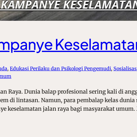
mpanye Keselamatan
uda
, 
Edukasi Perilaku dan Psikologi Pengemudi
, 
Sosialisa
 Umum
 Raya. Dunia balap profesional sering kali di ang
rem di lintasan. Namun, para pembalap kelas dunia
e keselamatan jalan raya bagi masyarakat umum.