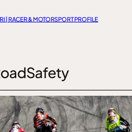
RI | RACER & MOTORSPORT PROFILE
oadSafety